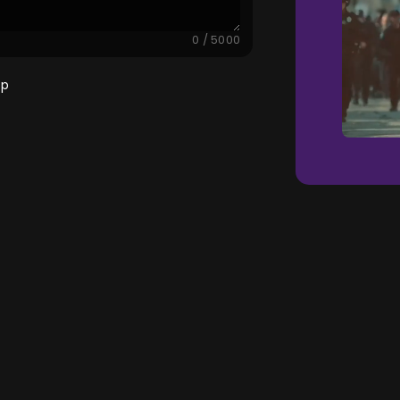
0 / 5000
0p