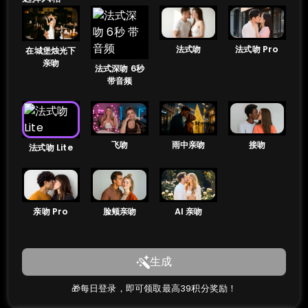
法式吻 Pro
法式吻
在城堡烛光下
亲吻
法式深吻 6秒
带音频
雨中亲吻
接吻
飞吻
法式吻 Lite
亲吻 Pro
脸颊亲吻
AI 亲吻
生成
🎁每日登录，即可领取最高39积分奖励！