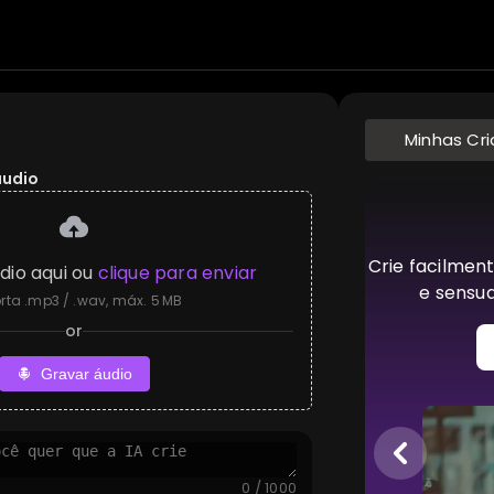
Minhas Cr
áudio
Crie facilmen
dio aqui ou
clique para enviar
e sensua
rta .mp3 / .wav, máx. 5 MB
or
Gravar áudio
0 / 1000