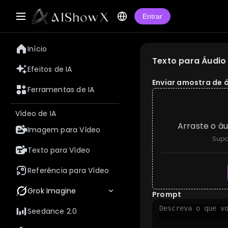
Entrar
Início
Texto para Áudio
Efeitos de IA
Enviar amostra de 
Ferramentas de IA
Vídeo de IA
Arraste o áu
Imagem para Vídeo
Supo
Texto para Vídeo
Referência para Vídeo
Grok Imagine
Prompt
Seedance 2.0