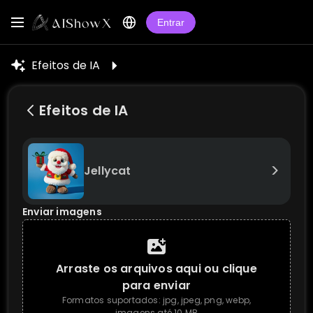
Entrar
Efeitos de IA
Efeitos de IA
>
Jellycat
Enviar imagens
Arraste os arquivos aqui ou clique
para enviar
Formatos suportados: jpg, jpeg, png, webp,
imagens até 10 MB