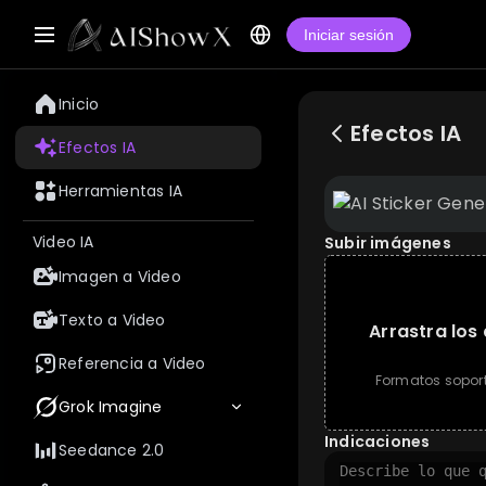
Iniciar sesión
Inicio
Efectos IA
Efectos IA
Herramientas IA
Video IA
Subir imágenes
Imagen a Video
Texto a Video
Arrastra los
Referencia a Video
Formatos soport
Grok Imagine
Indicaciones
Seedance 2.0